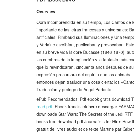
Overview
Obra incomprendida en su tiempo, Los Cantos de Ma
importante de las letras francesas y universales: Ba
artificiales; Rimbaud sus Iluminaciones y Una tem
y Verlaine escribían, publicaban y provocaban. Est
en su breve vida Isidore Ducasse (1846-1870), auto
las cumbres de la imaginación y la fantasía más e
que lo reivindicaran, cincuenta años después de su 
expresión precursora del espíritu que los animaba
entonces dejan traslucir una cosa cierta: los «Can
Traducción y prólogo de Ángel Pariente
ePub Recomendados: Pdf ebook gratis download The 
read pdf
, Ebook francis lefebvre descargar FA
downloade Star Wars: The Secrets of the Jedi RT
books free download pdf Journalists for Hire: How
gratuit de livres audio et de texte Martine par Gi