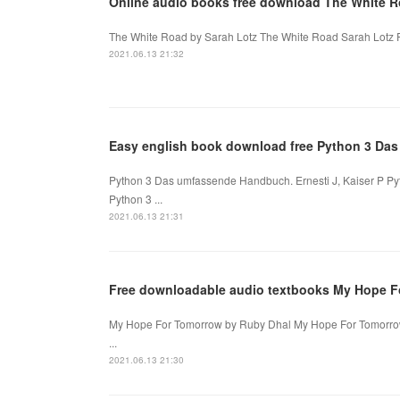
Online audio books free download The White 
The White Road by Sarah Lotz The White Road Sarah Lotz P
2021.06.13 21:32
Easy english book download free Python 3 Das
Python 3 Das umfassende Handbuch. Ernesti J, Kaiser P P
Python 3 ...
2021.06.13 21:31
Free downloadable audio textbooks My Hope F
My Hope For Tomorrow by Ruby Dhal My Hope For Tomorrow
...
2021.06.13 21:30