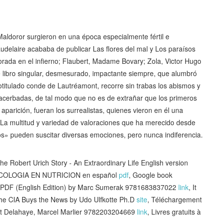
ldoror surgieron en una época especialmente fértil e
udelaire acababa de publicar Las flores del mal y Los paraísos
porada en el infierno; Flaubert, Madame Bovary; Zola, Victor Hugo
e libro singular, desmesurado, impactante siempre, que alumbró
titulado conde de Lautréamont, recorre sin trabas los abismos y
xacerbadas, de tal modo que no es de extrañar que los primeros
aparición, fueran los surrealistas, quienes vieron en él una
. La multitud y variedad de valoraciones que ha merecido desde
tos» pueden suscitar diversas emociones, pero nunca indiferencia.
Robert Urich Story - An Extraordinary Life English version
RMACOLOGIA EN NUTRICION en español
pdf
, Google book
F PDF (English Edition) by Marc Sumerak 9781683837022
link
, It
 the CIA Buys the News by Udo Ulfkotte Ph.D
site
, Téléchargement
lbert Delahaye, Marcel Marlier 9782203204669
link
, Livres gratuits à