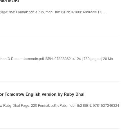
Road MOBI
age: 352 Format: pdf, ePub, mobi, fb2 ISBN: 9780316396592 Pu...
ython-3-Das-umfassende.pdf ISBN: 9783836214124 | 789 pages | 20 Mb
or Tomorrow English version by Ruby Dhal
 Ruby Dhal Page: 220 Format: pdf, ePub, mobi, fb2 ISBN: 9781527246324