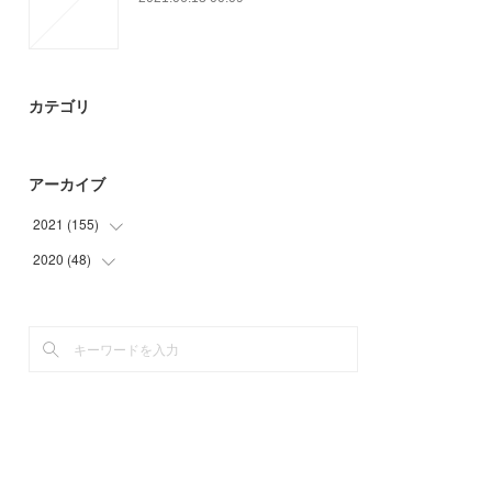
カテゴリ
アーカイブ
2021
(
155
)
2020
(
48
(
30
)
)
(
57
)
(
6
)
(
23
)
(
15
)
(
14
)
(
21
)
(
16
)
(
6
)
(
15
)