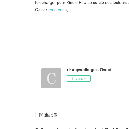
télécharger pour Kindle Fire Le cercle des lecteur
Gazier
read book
,
ckuhywhikege's Ownd
フォロー
関連記事