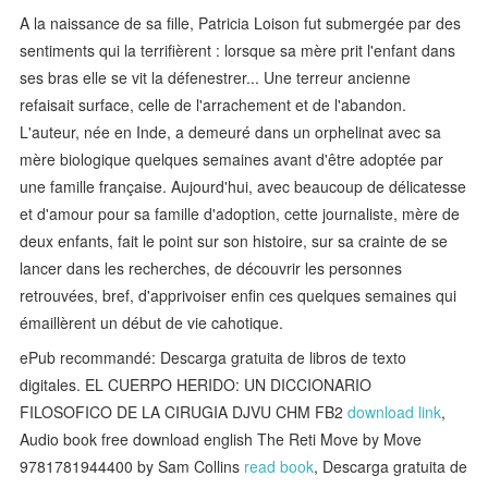
A la naissance de sa fille, Patricia Loison fut submergée par des
sentiments qui la terrifièrent : lorsque sa mère prit l'enfant dans
ses bras elle se vit la défenestrer... Une terreur ancienne
refaisait surface, celle de l'arrachement et de l'abandon.
L'auteur, née en Inde, a demeuré dans un orphelinat avec sa
mère biologique quelques semaines avant d'être adoptée par
une famille française. Aujourd'hui, avec beaucoup de délicatesse
et d'amour pour sa famille d'adoption, cette journaliste, mère de
deux enfants, fait le point sur son histoire, sur sa crainte de se
lancer dans les recherches, de découvrir les personnes
retrouvées, bref, d'apprivoiser enfin ces quelques semaines qui
émaillèrent un début de vie cahotique.
ePub recommandé: Descarga gratuita de libros de texto
digitales. EL CUERPO HERIDO: UN DICCIONARIO
FILOSOFICO DE LA CIRUGIA DJVU CHM FB2
download link
,
Audio book free download english The Reti Move by Move
9781781944400 by Sam Collins
read book
, Descarga gratuita de