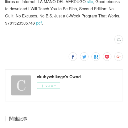
libros en internet. LA MANO DEL VERDUGO
site
, Good ebooks
to download I Will Teach You to Be Rich, Second Edition: No
Guilt. No Excuses. No B.S. Just a 6-Week Program That Works.
9781523505746
pdf
,
ckuhywhikege's Ownd
フォロー
関連記事